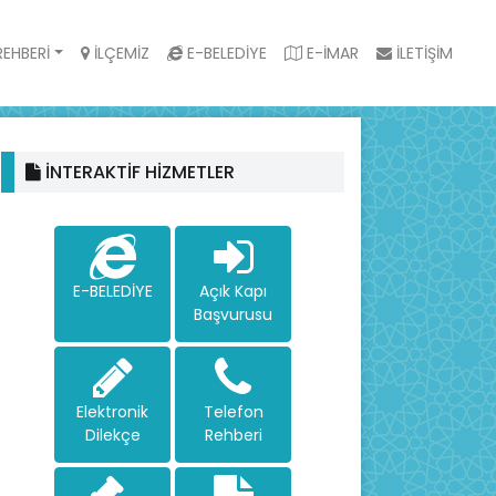
EHBERİ
İLÇEMİZ
E-BELEDİYE
E-İMAR
İLETİŞİM
İNTERAKTİF HİZMETLER
E-BELEDİYE
Açık Kapı
Başvurusu
Elektronik
Telefon
Dilekçe
Rehberi