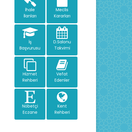
İhale
Meclis
İlanları
Kararları
İş
D.Salonu
Başvurusu
Takvimi
Hizmet
Vefat
Rehberi
Edenler
Nöbetçi
Kent
Eczane
Rehberi