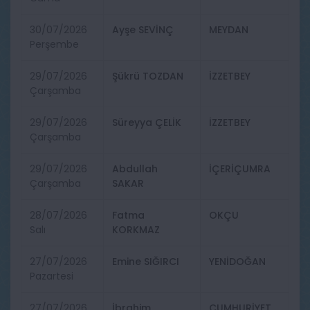
30/07/2026
Ayşe SEVİNÇ
MEYDAN
Perşembe
29/07/2026
Şükrü TOZDAN
İZZETBEY
Çarşamba
29/07/2026
Süreyya ÇELİK
İZZETBEY
Çarşamba
29/07/2026
Abdullah
İÇERİÇUMRA
Çarşamba
SAKAR
28/07/2026
Fatma
OKÇU
Salı
KORKMAZ
27/07/2026
Emine SIĞIRCI
YENİDOĞAN
Pazartesi
27/07/2026
İbrahim
CUMHURİYET