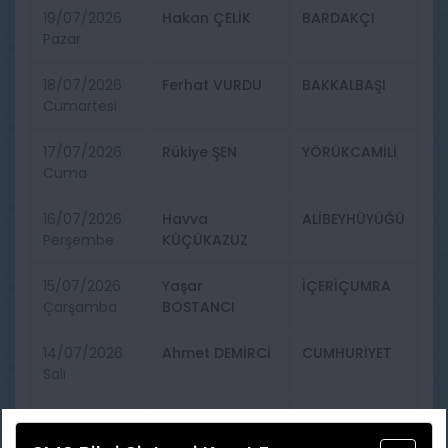
19/07/2026
Hakan ÇELİK
BARDAKÇI
Pazar
18/07/2026
Ferhat VURDU
BAKKALBAŞI
Cumartesi
17/07/2026
Rükiye ŞEN
YÖRÜKCAMİLİ
Cuma
16/07/2026
Havva
ALİBEYHÜYÜĞÜ
Perşembe
KÜÇÜKAZUZ
15/07/2026
Yaşar
İÇERİÇUMRA
Çarşamba
BOSTANCI
14/07/2026
Ahmet DEMİRCİ
CUMHURİYET
Salı
14/07/2026
Yıldız ÖZEL
İÇERİÇUMRA
Salı