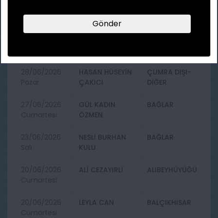
29/06/2026
AYŞE AKBIYIK
MEYDAN
Pazartesi
Gönder
28/06/2026
AYŞE ÇOLAK
BAKKALBAŞI
Pazar
28/06/2026
HASAN HÜSEYİN
ÇUMRA DIŞI-
Pazar
ÇAKICI
DİĞER
27/06/2026
GÜL KADIN
BAĞLAR
Cumartesi
ÖZMEN
23/06/2026
NESLİ BURHAN
BAĞLAR
Salı
KULU
20/06/2026
ALİ CEZAYİRLİ
ALİBEYHÜYÜĞÜ
Cumartesi
20/06/2026
LEYLA CAN
BALÇIKHİSAR
Cumartesi