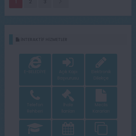
1
2
3
İNTERAKTİF HİZMETLER
E-BELEDİYE
Açık Kapı
Elektronik
Başvurusu
Dilekçe
Telefon
İhale
Meclis
Rehberi
İlanları
Kararları