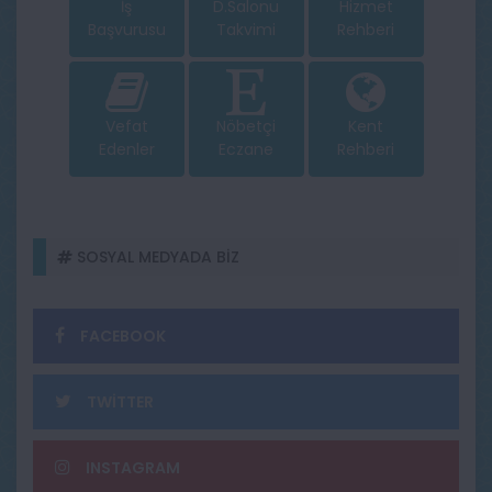
İş
D.Salonu
Hizmet
Başvurusu
Takvimi
Rehberi
Vefat
Nöbetçi
Kent
Edenler
Eczane
Rehberi
SOSYAL MEDYADA BİZ
FACEBOOK
TWİTTER
INSTAGRAM