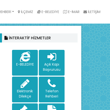
EHBERİ
İLÇEMİZ
E-BELEDİYE
E-İMAR
İLETİŞİM
İNTERAKTİF HİZMETLER
E-BELEDİYE
Açık Kapı
Başvurusu
Elektronik
Telefon
Dilekçe
Rehberi