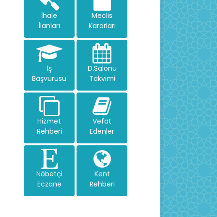
İhale
Meclis
İlanları
Kararları
İş
D.Salonu
Başvurusu
Takvimi
Hizmet
Vefat
Rehberi
Edenler
Nöbetçi
Kent
Eczane
Rehberi