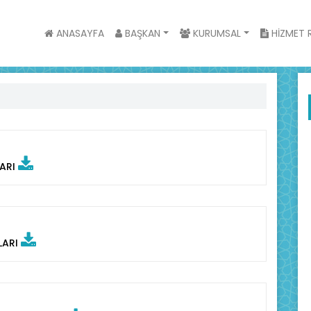
ANASAYFA
BAŞKAN
KURUMSAL
HİZMET R
LARI
LARI