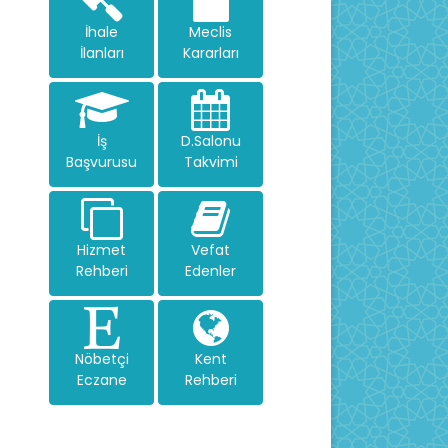
İhale
Meclis
İlanları
Kararları
İş
D.Salonu
Başvurusu
Takvimi
Hizmet
Vefat
Rehberi
Edenler
Nöbetçi
Kent
Eczane
Rehberi