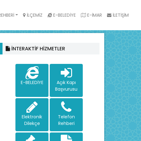
EHBERİ
İLÇEMİZ
E-BELEDİYE
E-İMAR
İLETİŞİM
İNTERAKTİF HİZMETLER
E-BELEDİYE
Açık Kapı
Başvurusu
Elektronik
Telefon
Dilekçe
Rehberi