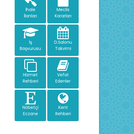
İhale
Meclis
İlanları
Kararları
İş
D.Salonu
Başvurusu
Takvimi
Hizmet
Vefat
Rehberi
Edenler
Nöbetçi
Kent
Eczane
Rehberi