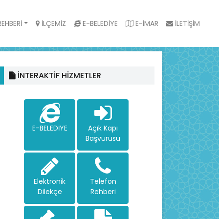
EHBERİ
İLÇEMİZ
E-BELEDİYE
E-İMAR
İLETİŞİM
İNTERAKTİF HİZMETLER
E-BELEDİYE
Açık Kapı
Başvurusu
Elektronik
Telefon
Dilekçe
Rehberi