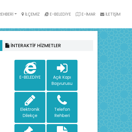
EHBERİ
İLÇEMİZ
E-BELEDİYE
E-İMAR
İLETİŞİM
İNTERAKTİF HİZMETLER
E-BELEDİYE
Açık Kapı
Başvurusu
Elektronik
Telefon
Dilekçe
Rehberi