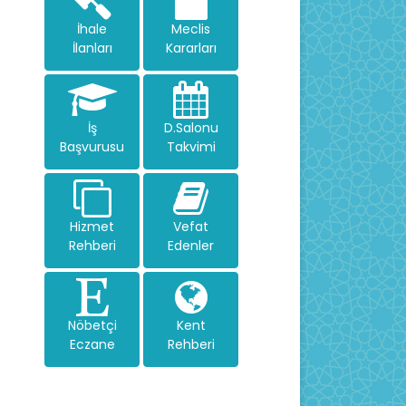
İhale
Meclis
İlanları
Kararları
İş
D.Salonu
Başvurusu
Takvimi
Hizmet
Vefat
Rehberi
Edenler
Nöbetçi
Kent
Eczane
Rehberi