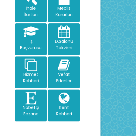
İhale
Meclis
İlanları
Kararları
İş
D.Salonu
Başvurusu
Takvimi
Hizmet
Vefat
Rehberi
Edenler
Nöbetçi
Kent
Eczane
Rehberi