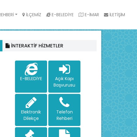
EHBERİ
İLÇEMİZ
E-BELEDİYE
E-İMAR
İLETİŞİM
İNTERAKTİF HİZMETLER
E-BELEDİYE
Açık Kapı
Başvurusu
Elektronik
Telefon
Dilekçe
Rehberi