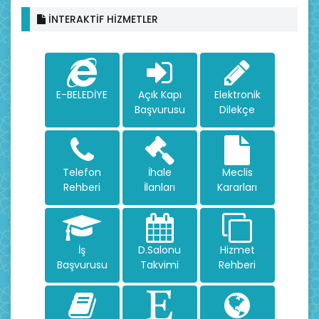
İNTERAKTİF HİZMETLER
E-BELEDİYE
Açık Kapı
Elektronik
Başvurusu
Dilekçe
Telefon
İhale
Meclis
Rehberi
İlanları
Kararları
İş
D.Salonu
Hizmet
Başvurusu
Takvimi
Rehberi