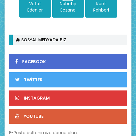
Vefat
Nöbetçi
Kent
Edenler
Eczane
Rehberi
SOSYAL MEDYADA BİZ
FACEBOOK
TWİTTER
INSTAGRAM
YOUTUBE
E-Posta bültenimize abone olun.