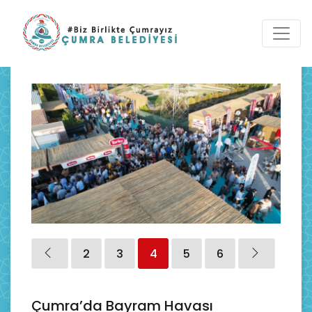
2
3
4
5
6
Çumra’da Bayram Havası