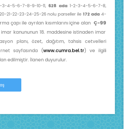
-3-4-5-6-7-8-9-10-11,
628 ada
1-2-3-4-5-6-7-8,
20-21-22-23-24-25-26 nolu parseller ile
172 ada
4-
rma çapı ile ayrılan kısımlarını içine alan
Ç-99
ı imar kanununun 18. maddesine istinaden imar
yon planı, özet, dağıtım, tahsis cetvelleri
ernet sayfasında (
www.cumra.bel.tr
) ve ilgili
n edilmiştir. İlanen duyurulur.
laş