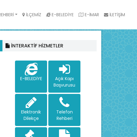
EHBERİ
İLÇEMİZ
E-BELEDİYE
E-İMAR
İLETİŞİM
İNTERAKTİF HİZMETLER
E-BELEDİYE
Açık Kapı
Başvurusu
Elektronik
Telefon
Dilekçe
Rehberi