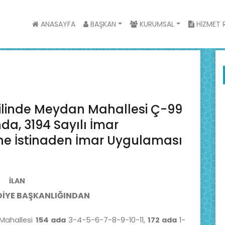
ANASAYFA
BAŞKAN
KURUMSAL
HİZMET R
hilinde Meydan Mahallesi Ç-99
a, 3194 Sayılı İmar
e İstinaden İmar Uygulaması
İLAN
İYE BAŞKANLIĞINDAN
Mahallesi
154 ada
3-4-5-6-7-8-9-10-11,
172 ada
1-