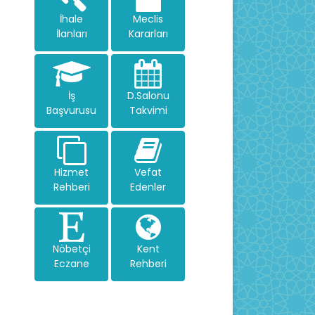
İhale
Meclis
İlanları
Kararları
İş
D.Salonu
Başvurusu
Takvimi
Hizmet
Vefat
Rehberi
Edenler
Nöbetçi
Kent
Eczane
Rehberi