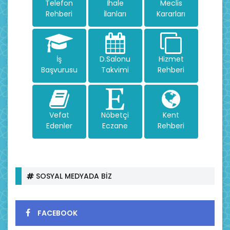
Telefon
İhale
Meclis
Rehberi
İlanları
Kararları
İş
D.Salonu
Hizmet
Başvurusu
Takvimi
Rehberi
Vefat
Nöbetçi
Kent
Edenler
Eczane
Rehberi
SOSYAL MEDYADA BİZ
FACEBOOK