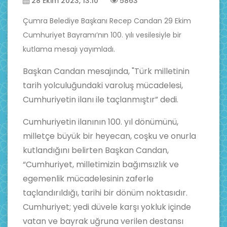
28 Ekim 2023, 13:10
5863
Çumra Belediye Başkanı Recep Candan 29 Ekim
Cumhuriyet Bayramı’nın 100. yılı vesilesiyle bir
kutlama mesajı yayımladı.
Başkan Candan mesajında, "Türk milletinin
tarih yolculuğundaki varoluş mücadelesi,
Cumhuriyetin ilanı ile taçlanmıştır” dedi.
Cumhuriyetin ilanının 100. yıl dönümünü,
milletçe büyük bir heyecan, coşku ve onurla
kutlandığını belirten Başkan Candan,
“Cumhuriyet, milletimizin bağımsızlık ve
egemenlik mücadelesinin zaferle
taçlandırıldığı, tarihi bir dönüm noktasıdır.
Cumhuriyet; yedi düvele karşı yokluk içinde
vatan ve bayrak uğruna verilen destansı