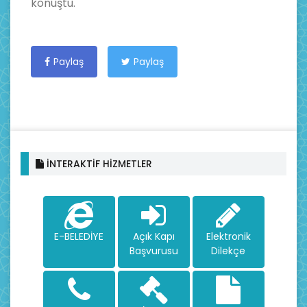
konuştu.
Paylaş
Paylaş
İNTERAKTİF HİZMETLER
E-BELEDİYE
Açık Kapı
Elektronik
Başvurusu
Dilekçe