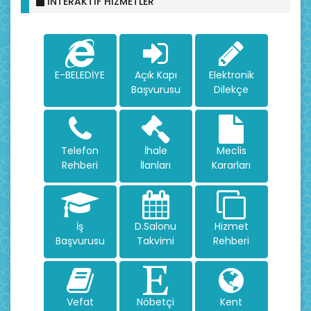
İNTERAKTİF HİZMETLER
E-BELEDİYE
Açık Kapı
Elektronik
Başvurusu
Dilekçe
Telefon
İhale
Meclis
Rehberi
İlanları
Kararları
İş
D.Salonu
Hizmet
Başvurusu
Takvimi
Rehberi
Vefat
Nöbetçi
Kent